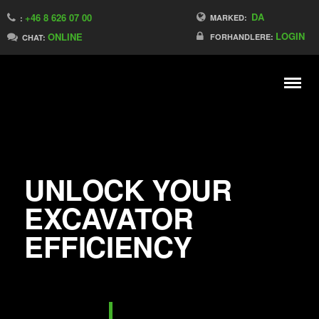
DA
+46 8 626 07 00
Switch to France
MARKED:
:
LOGIN
ONLINE
Switch to Finland
FORHANDLERE:
CHAT:
Switch to China
Switch to Australia
Stay
Meny
Change market
Earthmoving
efficiency:
Tiltrotator,
UNLOCK YOUR
EXCAVATOR
Tilt rotor &
EFFICIENCY
rotor tilt -